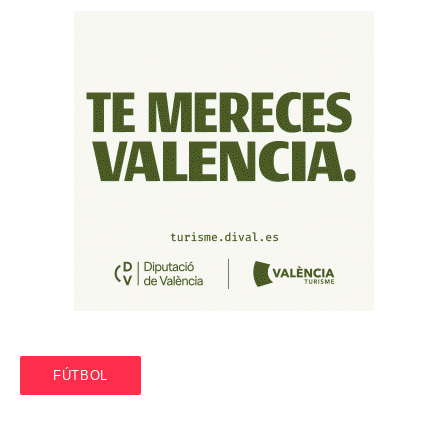
FÚTBOL