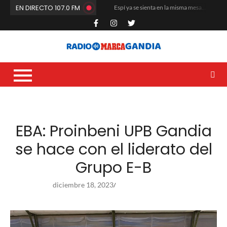
EN DIRECTO 107.0 FM
Espí ya se sienta en la misma mesa que Quiles y los Ferrando
El Club de Fútbol Gandia arranca la pretemporada a máxima intensidad
María Rosa da el salto a Estados Unidos
La cantera del Natació i Esports Gandia vuelve a situarse entre las mejores de la Comunitat Valenciana
Carles Fluixà trenca el silenci després del seu sorprenent acomiadament en La Nucia
Que no paren de remar
Dídac García Blasco se corona en la base nacional del voleibol
La Liga G8 del Real de Gandia desata la locura veraniega y mueve masas
Un altre any més toca renovar i buidar les butxaques
El CF Gandia recibe el respaldo unánime de sus socios en la Asamblea
EBA: Proinbeni UPB Gandia
se hace con el liderato del
Grupo E-B
diciembre 18, 2023
/