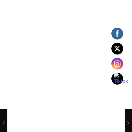
Carles Fluixà trenca el silenci després del seu
sorprenent acomiadament en La Nucia
julio 22, 2026
/
El jugador denúncia les formes del club, que li va comunicar que
no comptava amb ell...