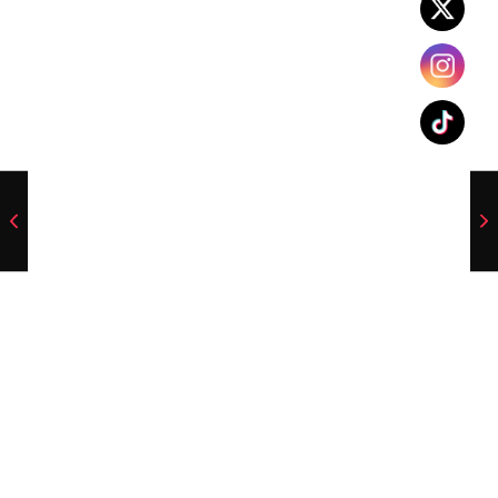
María Rosa da el salto a Estados Unidos
julio 28, 2026
/
La guardameta valenciana, con pasado en la UD Oliva, Miramar
CF y Valencia CF Femenino, arranca...
La cantera del Natació i Esports Gandia