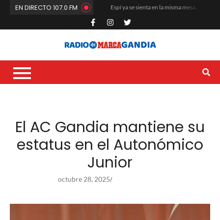
EN DIRECTO 107.0 FM
Espí ya se sienta en la misma mesa que Quiles y los Ferrando
El Club de Fútbol Gandia arranca la pretemporada a máxima intensidad
María Rosa da el salto a Estados Unidos
La cantera del Natació i Esports Gandia vuelve a situarse entre las mejores de la Comunitat Valenciana
Carles Fluixà trenca el silenci després del seu sorprenent acomiadament en La Nucia
Que no paren de remar
Dídac García Blasco se corona en la base nacional del voleibol
La Liga G8 del Real de Gandia desata la locura veraniega y mueve masas
Un altre any més toca renovar i buidar les butxaques
El CF Gandia recibe el respaldo unánime de sus socios en la Asamblea
El AC Gandia mantiene su
estatus en el Autonómico
Junior
octubre 28, 2025
/