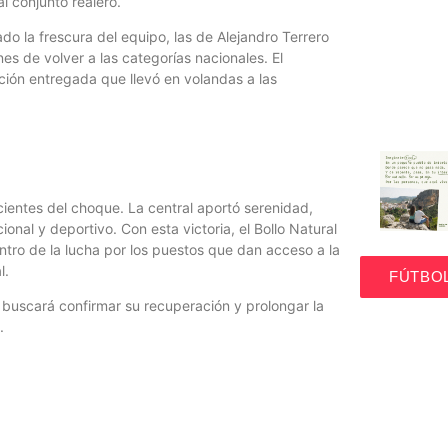
l conjunto realero.
 la frescura del equipo, las de Alejandro Terrero
El Gandía se En
es de volver a las categorías nacionales. El
“La Nuestra Cop
ición entregada que llevó en volandas a las
El sorteo de Cop
icientes del choque. La central aportó serenidad,
nal y deportivo. Con esta victoria, el Bollo Natural
dentro de la lucha por los puestos que dan acceso a la
l.
FÚTBO
 buscará confirmar su recuperación y prolongar la
.
El Tertulión pr
potenciando las