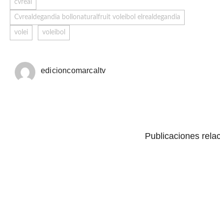
cvreal
Cvrealdegandia bollonaturalfruit voleibol elrealdegandia
volei
voleibol
edicioncomarcaltv
Publicaciones rela