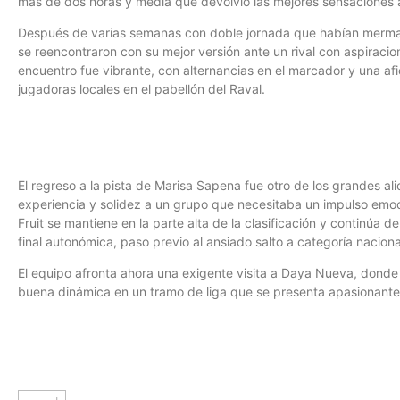
más de dos horas y media que devolvió las mejores sensaciones a
Después de varias semanas con doble jornada que habían mermado
se reencontraron con su mejor versión ante un rival con aspiracion
encuentro fue vibrante, con alternancias en el marcador y una af
jugadoras locales en el pabellón del Raval.
El regreso a la pista de Marisa Sapena fue otro de los grandes al
experiencia y solidez a un grupo que necesitaba un impulso emocio
Fruit se mantiene en la parte alta de la clasificación y continúa 
final autonómica, paso previo al ansiado salto a categoría naciona
El equipo afronta ahora una exigente visita a Daya Nueva, donde
buena dinámica en un tramo de liga que se presenta apasionante