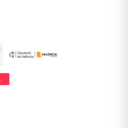
foca en la Liga Tras Su Eliminación de
a” y Confirma Nuevos Fichajes
a marca ya el camino a la final
L
emia a las grandes escuelas que siguen
 bases del deporte