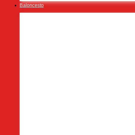
Baloncesto
Baloncesto en Gandia
Alejandro Requena se despide del U
Lluis Pons Olmos
julio 1, 2026
Baloncesto en Gandia
,
El Tertulión
El UPB celebra los éxitos de su can
Lluis Pons Olmos
junio 30, 2026
Baloncesto en Gandia
,
El Tertulión
,
Noticias
,
Sin categ
El éxito de Nene Salam no tiene te
Lluis Pons Olmos