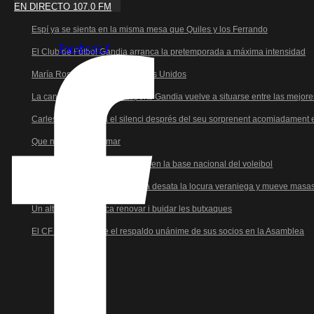
EN DIRECTO 107.0 FM
Espí ya se sienta en la misma mesa que Quiles y los Ferrando
Facebook-f
El Club de Fútbol Gandia arranca la pretemporada a máxima intensidad
María Rosa da el salto a Estados Unidos
La cantera del Natació i Esports Gandia vuelve a situarse entre las mejor
Carles Fluixà trenca el silenci després del seu sorprenent acomiadament
Que no paren de remar
Dídac García Blasco se corona en la base nacional del voleibol
La Liga G8 del Real de Gandia desata la locura veraniega y mueve masa
Un altre any més toca renovar i buidar les butxaques
El CF Gandia recibe el respaldo unánime de sus socios en la Asamblea