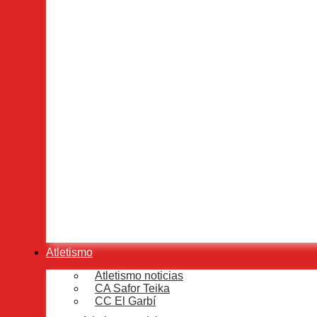
junio 26, 2026
Baloncesto en Gandia
,
El Tertulión
,
Opinión en Gandia
El Tertulión premia el futuro del d
Lluis Pons Olmos
junio 25, 2026
Baloncesto en Gandia
,
CF Gandía
,
El Tertulión
,
Fútbol
Los maestros tienen nombre y apell
Lluis Pons Olmos
junio 25, 2026
Atletismo
Atletismo noticias
CA Safor Teika
CC El Garbí