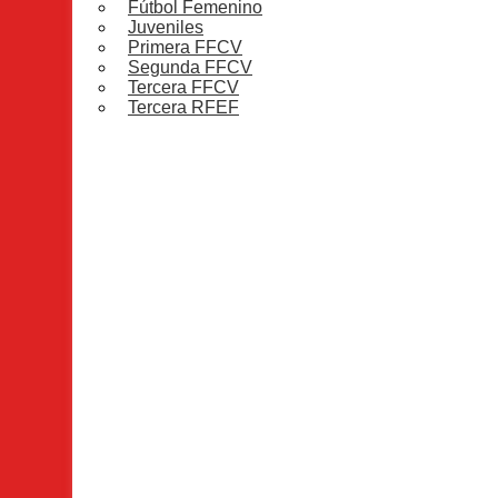
Fútbol Femenino
Juveniles
Primera FFCV
Segunda FFCV
Tercera FFCV
Tercera RFEF
Fútbol
Espí ya se sienta en la misma mesa
edicioncomarcaltv
agosto 4, 2026
Fútbol
,
Tercera RFEF
Carles Fluixà trenca el silenci de
Nucia
Lluis Pons Olmos
julio 22, 2026