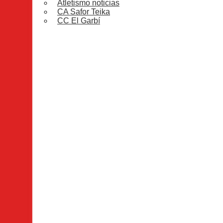
Atletismo noticias
CA Safor Teika
CC El Garbí
Atletismo
,
CC El Garbí
Gandia impulsa el turisme esportiu
Lluis Pons Olmos
julio 1, 2026
Atletismo
,
Atletismo noticias
,
Noticias
Acaben els partits i comencen els ci
Lluis Pons Olmos
junio 26, 2026
Atletismo
,
CA Safor Teika
,
El Tertulión
,
Fútbol
,
Fútbo
El Tertulión premia a las grandes e
deporte