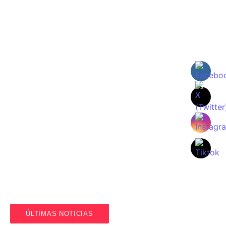
Carles Fluixà trenca el silenci després del seu
sorprenent acomiadament en La Nucia
julio 22, 2026
/
El jugador denúncia les formes del club, que li va comunicar que
no comptava amb ell...
ÚLTIMAS NOTICIAS