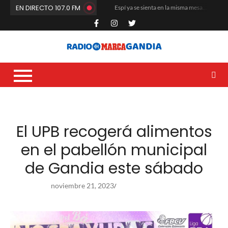
EN DIRECTO 107.0 FM
Espí ya se sienta en la misma mesa que Quiles y los Ferrando
El Club de Fútbol Gandia arranca la pretemporada a máxima intensidad
María Rosa da el salto a Estados Unidos
La cantera del Natació i Esports Gandia vuelve a situarse entre las mejores de la Comunitat Valenciana
Carles Fluixà trenca el silenci després del seu sorprenent acomiadament en La Nucia
Que no paren de remar
Dídac García Blasco se corona en la base nacional del voleibol
La Liga G8 del Real de Gandia desata la locura veraniega y mueve masas
Un altre any més toca renovar i buidar les butxaques
El CF Gandia recibe el respaldo unánime de sus socios en la Asamblea
El UPB recogerá alimentos
en el pabellón municipal
de Gandia este sábado
noviembre 21, 2023
/