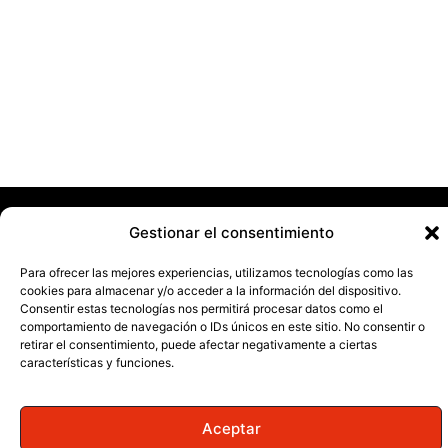
la jornada futbolística
LA RESPUESTA DEL PRESIDENTE DEL BENIOPA A
LAS DURAS PALABRAS DE JOANO
© 2025
Radio Marca Gandía
Todos los derechos reservados. |
Gestionar el consentimiento
Diseño web
Aviso Legal
|
Política de privacidad
|
Declaración de accesibilidad
|
Para ofrecer las mejores experiencias, utilizamos tecnologías como las
Política de cookies
cookies para almacenar y/o acceder a la información del dispositivo.
Consentir estas tecnologías nos permitirá procesar datos como el
comportamiento de navegación o IDs únicos en este sitio. No consentir o
retirar el consentimiento, puede afectar negativamente a ciertas
características y funciones.
Aceptar