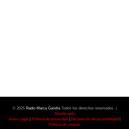
El Gandia se impone al Atzeneta en un
partidazo (2-1)
Santiago Roca y la Directiva del Club en el
Ojo del Huracán
© 2025
Radio Marca Gandía
Todos los derechos reservados. |
Diseño web
Aviso Legal
|
Política de privacidad
|
Declaración de accesibilidad
|
Política de cookies