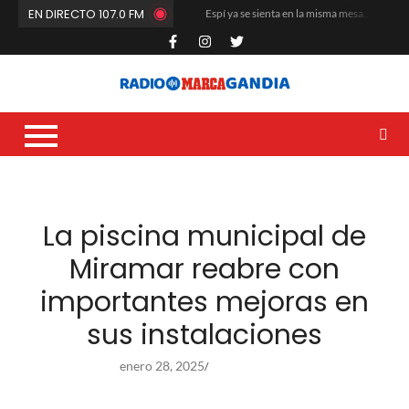
EN DIRECTO 107.0 FM
Espí ya se sienta en la misma mesa que Quiles y los Ferrando
El Club de Fútbol Gandia arranca la pretemporada a máxima intensidad
María Rosa da el salto a Estados Unidos
La cantera del Natació i Esports Gandia vuelve a situarse entre las mejores de la Comunitat Valenciana
Carles Fluixà trenca el silenci després del seu sorprenent acomiadament en La Nucia
Que no paren de remar
Dídac García Blasco se corona en la base nacional del voleibol
La Liga G8 del Real de Gandia desata la locura veraniega y mueve masas
Un altre any més toca renovar i buidar les butxaques
El CF Gandia recibe el respaldo unánime de sus socios en la Asamblea
La piscina municipal de
Miramar reabre con
importantes mejoras en
sus instalaciones
enero 28, 2025
/