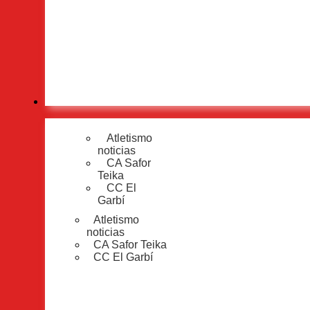
Los maestros tienen nombre y apel
Lluis Pons Olmos
junio 25, 2026
Atletismo
Atletismo
Atletismo
,
CC El Garb
noticias
CA Safor
Gandia impulsa
Teika
‘Levántate cor
CC El
Garbí
Lluis Pons Olmos
Atletismo
noticias
julio 1, 2026
CA Safor Teika
CC El Garbí
Atletismo
,
Atletismo no
Acaben els part