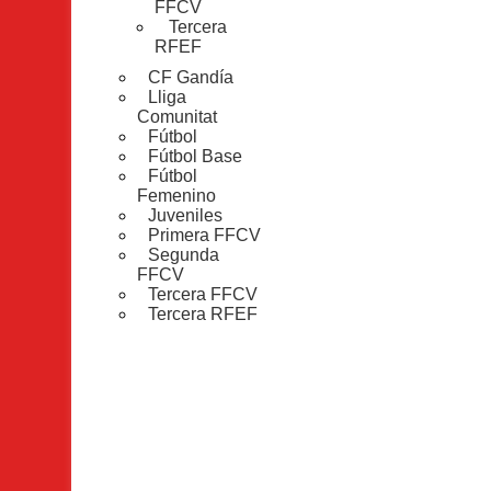
FFCV
Tercera
Lluis Pons Olmos
RFEF
julio 22, 2026
CF Gandía
Lliga
El Tertulión
,
Fútbol
Comunitat
Fútbol
La Liga G8 del
Fútbol Base
Fútbol
y mueve masas
Femenino
Juveniles
Lluis Pons Olmos
Primera FFCV
Segunda
julio 8, 2026
FFCV
Tercera FFCV
El Tertulión
,
Fútbol
,
F
Tercera RFEF
FFCV
,
Segunda FFCV
Un altre any m
Lluis Pons Olmos
julio 7, 2026