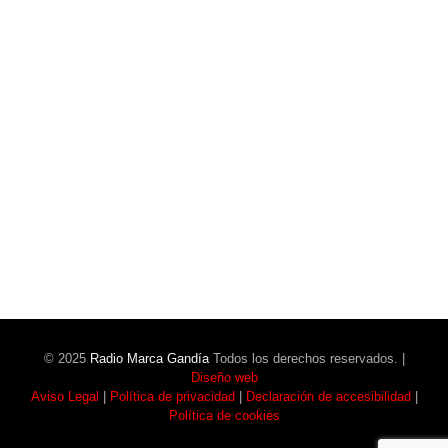
El CF Gandia recibe el respaldo unánime de
sus socios en la Asamblea
La UD Portuarios Disarp y el CF Miramar
logran el ascenso
© 2025
Radio Marca Gandía
Todos los derechos reservados. |
Diseño web
Aviso Legal
|
Política de privacidad
|
Declaración de accesibilidad
|
Política de cookies