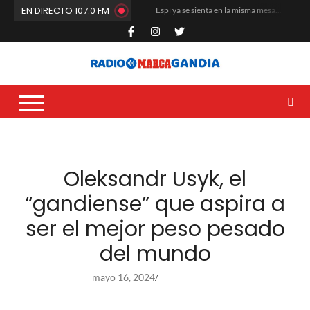
EN DIRECTO 107.0 FM
Espí ya se sienta en la misma mesa que Quiles y los Ferrando
El Club de Fútbol Gandia arranca la pretemporada a máxima intensidad
María Rosa da el salto a Estados Unidos
La cantera del Natació i Esports Gandia vuelve a situarse entre las mejores de la Comunitat Valenciana
Carles Fluixà trenca el silenci després del seu sorprenent acomiadament en La Nucia
Que no paren de remar
Dídac García Blasco se corona en la base nacional del voleibol
La Liga G8 del Real de Gandia desata la locura veraniega y mueve masas
Un altre any més toca renovar i buidar les butxaques
El CF Gandia recibe el respaldo unánime de sus socios en la Asamblea
Oleksandr Usyk, el
“gandiense” que aspira a
ser el mejor peso pesado
del mundo
mayo 16, 2024
/