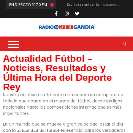
EN DIRECTO 107.0 FM
Espí ya se sienta en la misma mesa que Quiles y los Ferrando
El Club de Fútbol Gandia arranca la pretemporada a máxima intensidad
María Rosa da el salto a Estados Unidos
La cantera del Natació i Esports Gandia vuelve a situarse entre las mejores de la Comunitat Valenciana
Carles Fluixà trenca el silenci després del seu sorprenent acomiadament en La Nucia
Que no paren de remar
Dídac García Blasco se corona en la base nacional del voleibol
La Liga G8 del Real de Gandia desata la locura veraniega y mueve masas
Un altre any més toca renovar i buidar les butxaques
Actualidad Fútbol –
El CF Gandia recibe el respaldo unánime de sus socios en la Asamblea
Noticias, Resultados y
Última Hora del Deporte
Rey
Nuestro objetivo es ofrecerte una cobertura completa de
todo lo que ocurre en el mundo del fútbol, desde las ligas
nacionales hasta las competiciones internacionales más
importantes.
En un mundo que se mueve a gran velocidad, estar al día
con la
es esencial para los verdaderos
actualidad del fútbol