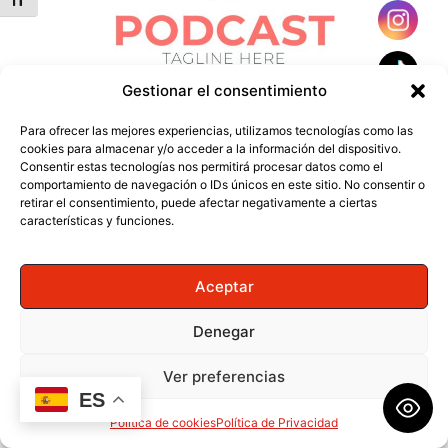
Alternar tamaño de letra
Gestionar el consentimiento
Para ofrecer las mejores experiencias, utilizamos tecnologías como las
cookies para almacenar y/o acceder a la información del dispositivo.
Consentir estas tecnologías nos permitirá procesar datos como el
comportamiento de navegación o IDs únicos en este sitio. No consentir o
retirar el consentimiento, puede afectar negativamente a ciertas
características y funciones.
© 2025
Radio Marca Gandía
Todos los derechos
reservados. |
Diseño web
Aviso Legal
|
Política de privacidad
|
Declaración de
Aceptar
accesibilidad
|
Política de cookies
Denegar
Ver preferencias
ES
Política de cookies
Política de Privacidad