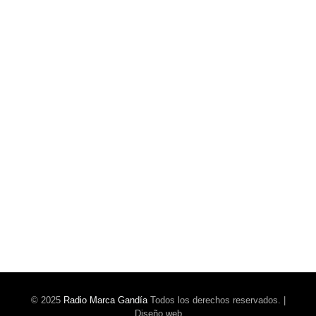
Joan Barber deja el CF Bellreguard de mutuo
acuerdo
© 2025
Radio Marca Gandía
Todos los derechos reservados. |
Diseño web