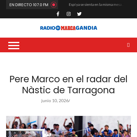
EN DIRECTO 107.0 FM
Espí ya se sienta en la misma mesa que Quiles y los Ferrando
El Club de Fútbol Gandia arranca la pretemporada a máxima intensidad
María Rosa da el salto a Estados Unidos
La cantera del Natació i Esports Gandia vuelve a situarse entre las mejores de la Comunitat Valenciana
Carles Fluixà trenca el silenci després del seu sorprenent acomiadament en La Nucia
Que no paren de remar
Dídac García Blasco se corona en la base nacional del voleibol
La Liga G8 del Real de Gandia desata la locura veraniega y mueve masas
Un altre any més toca renovar i buidar les butxaques
El CF Gandia recibe el respaldo unánime de sus socios en la Asamblea
Pere Marco en el radar del
Nàstic de Tarragona
junio 10, 2026
/